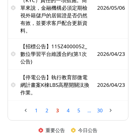
（KYC）責任的一項措施。簡
單來說，金融機構必須定期檢
2026/05/06
視外籍儲戶的居留證是否仍然
有效，並要求客戶配合更新資
料。
【招標公告】115Z4000052_
數位學習平台維護合約(第1次
2026/04/23
公告)
【停電公告】執行教育部微電
網計畫案K棟LBS高壓開關汰換
2026/04/23
作業。
1
2
3
4
5
...
30
重要公告
今日公告