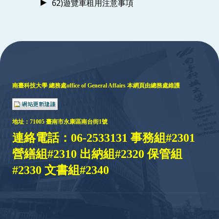
62)遊覽車租用注意事項
:::
南臺科技大學 總務處
office of General Affairs
本網頁由總務處維護
地址：
71005 臺
南市永康區南台街1號
連絡電話：06-2533131 事務組#2301
營繕組#2310 出納組#2320 保管組
#2330 文書組#2340