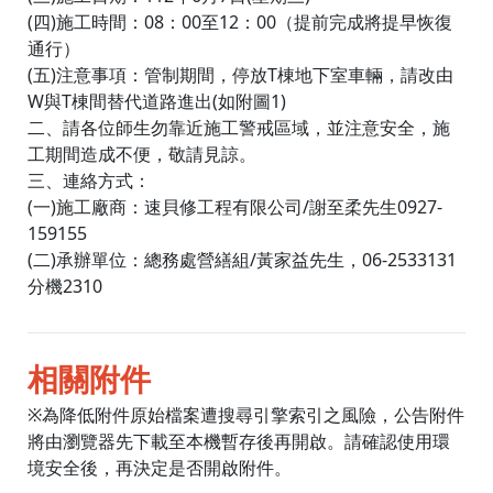
(四)施工時間：08：00至12：00（提前完成將提早恢復
通行）
(五)注意事項：管制期間，停放T棟地下室車輛，請改由
W與T棟間替代道路進出(如附圖1)
二、請各位師生勿靠近施工警戒區域，並注意安全，施
工期間造成不便，敬請見諒。
三、連絡方式：
(一)施工廠商：速貝修工程有限公司/謝至柔先生0927-
159155
(二)承辦單位：總務處營繕組/黃家益先生，06-2533131
分機2310
相關附件
※為降低附件原始檔案遭搜尋引擎索引之風險，公告附件
將由瀏覽器先下載至本機暫存後再開啟。請確認使用環
境安全後，再決定是否開啟附件。