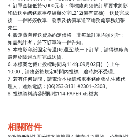
3. 訂單金額低於5,000元者：得標廠商須依訂單要求將影
印紙送至總務處事務組辦公室L212(備有電梯)；送貨完成
後，一併將簽收單、發票及估價單送至總務處事務組張
先生。
4. 搬運費與運送費為約定價格，非每筆訂單均須列計；
如需列計者，於下訂單時一併告知。
5. 本校影印紙固定每週(每週五)統一下訂單，請得標廠商
最遲於隔週五前完成送貨。
6. 本標案之截止投標時間為114年09月02日(二) 上午
10:00，請務必於規定時間內投標，逾時恕不受理。
7. 若有任何疑問，請電洽本校總務處事務組張先生或代
理人，連絡電話：(06)253-3131 #2301~2303。
8. 投標資料請參閱附檔114-PAPER.xls檔案
相關附件
※為降低附件原始檔案遭搜尋引擎索引之風險，公告附件