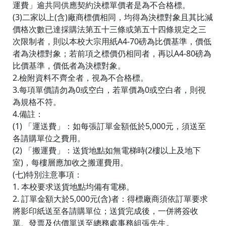
運費」逾共同供應契約決標單價者是為不合格標。
(3)二家以上(含)廠商標價相同，均得為決標對象且其比減
價格次數已達採購法第五十三條或第五十四條規定之三
次限制者，則以本校大宗用紙A4-70磅為比價基準，價低
者為決標對象；若前項之標價仍相同者，再以A4-80磅為
比價基準，價低者為決標對象。
2.檢附資料不齊全者，視為不合格標。
3.每項單價請勿為0或空白，若單價為0或空白者，則視
為規格不符。
4.備註：
(1) 「運送費」：如每張訂單金額低於5,000元，須送至
各請購單位之費用。
(2) 「搬運費」：送貨地點如無電梯時(2樓以上及地下
室)，每樓層應加收之搬運費用。
(七)特別注意事項：
1. 本校要求送貨地點均備有電梯。
2. 訂單金額大於5,000元(含)者：得標廠商須依訂單要求
將影印紙送至各請購單位；送貨完成後，一併將簽收
單、發票及估價單送至總務處事務組張先生。