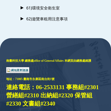
61)環境安全衛生室
62)遊覽車租用注意事項
:::
南臺科技大學 總務處
office of General Affairs
本網頁由總務處維護
地址：
71005 臺
南市永康區南台街1號
連絡電話：06-2533131 事務組#2301
營繕組#2310 出納組#2320 保管組
#2330 文書組#2340