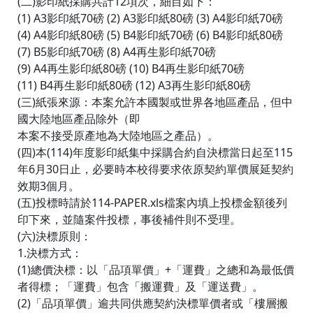
(二)影印紙採購共計12項次，細目如下：
(1) A3影印紙70磅 (2) A3影印紙80磅 (3) A4影印紙70磅
(4) A4影印紙80磅 (5) B4影印紙70磅 (6) B4影印紙80磅
(7) B5影印紙70磅 (8) A4再生影印紙70磅
(9) A4再生影印紙80磅 (10) B4再生影印紙70磅
(11) B4再生影印紙80磅 (12) A3再生影印紙80磅
(三)紙張來源：本案允許本國製或世界各地區產品，但中
國大陸地區產品除外（即
本案不接受原產地為大陸地區之產品）。
(四)本(114)年度影印紙集中採購合約自決標當日起至115
年6月30日止，必要時本校得要求依原契約單價展延契約
效期3個月。
(五)投標時請於114-PAPER.xls檔案內填上投標金額後列
印下來，並隨案件投標，事後補件則不受理。
(六)決標原則：
1.決標方式：
(1)總價決標：以「品項單價」+「運費」之總和為最低價
者得標；「運費」包含「搬運費」及「運送費」。
(2)「品項單價」逾共同供應契約決標單價者或「樓層搬