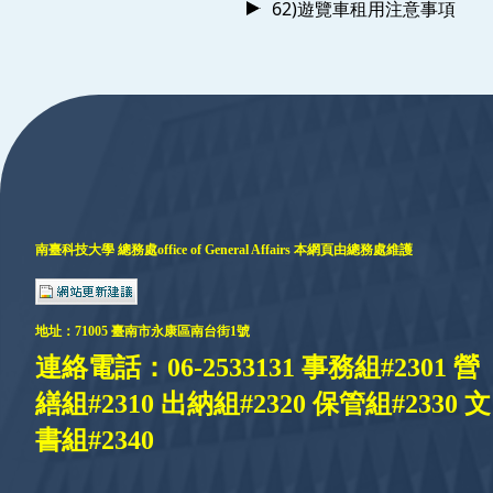
62)遊覽車租用注意事項
:::
南臺科技大學 總務處
office of General Affairs
本網頁由總務處維護
地址：
71005 臺
南市永康區南台街1號
連絡電話：06-2533131 事務組#2301 營
繕組#2310 出納組#2320 保管組#2330 文
書組#2340