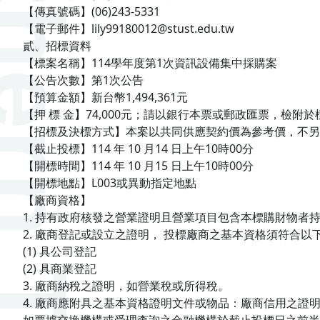
【傳真號碼】(06)243-5331
【電子郵件】lily99180012@stust.edu.tw
貳、招標資料
【標案名稱】114學年度第1次資訊設備集中採購案
【公告次數】第1次公告
【預算金額】新台幣1,494,361元
【押 標 金】74,000元；請以銀行本票或郵政匯票，檢附
【招標及決標方式】本案以共同供應契約價為參考價，不
【截止投標】114 年 10 月14 日上午10時00分
【開標時間】114 年 10 月15 日上午10時00分
【開標地點】L003或異動指定地點
【廠商資格】
1. 持有政府核發之營業證明且營業項目包含本標購財物者
2. 廠商登記或設立之證明， 投標廠商之基本資格須符合以
(1) 具公司登記
(2) 具商業登記
3. 廠商納稅之證明，如營業稅或所得稅。
4. 廠商應附具之基本資格證明文件或物品：廠商信用之證