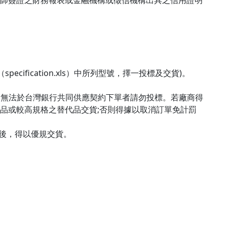
師簽證之財務報表或金融機構或徵信機構出具之信用證明
fication.xls）中所列型號，擇一投標及交貨)。
，無法於台灣銀行共同供應契約下單者請勿投標。若廠商得
品或較高規格之替代品交貨;否則得據以取消訂單免計罰
後，得以優規交貨。