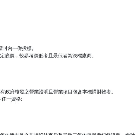
於標封內一併投標。
另定底價，較參考價低者且最低者為決標廠商。
持有政府核發之營業證明且營業項目包含本標購財物者。
下任一資格:
明