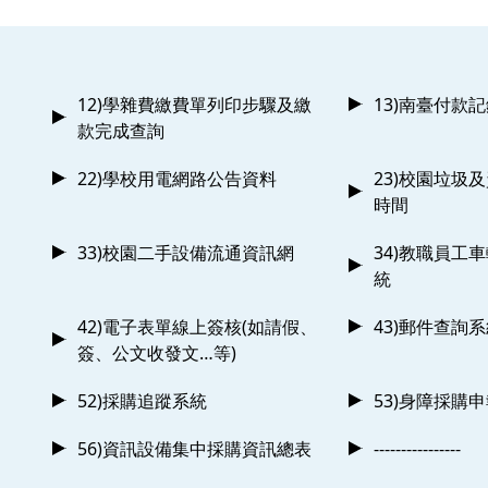
12)學雜費繳費單列印步驟及繳
13)南臺付款
款完成查詢
22)學校用電網路公告資料
23)校園垃圾
時間
33)校園二手設備流通資訊網
34)教職員工
統
42)電子表單線上簽核(如請假、
43)郵件查詢
簽、公文收發文…等)
52)採購追蹤系統
53)身障採購
56)資訊設備集中採購資訊總表
----------------