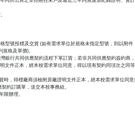
年內所出具之非拒絕往來戶及最近三年內無退票紀錄證明、會計
貨。
號投標及交貨 (如有需求單位於規格未指定型號，則以附件（speci
列規格及單價)。
經台灣銀行共同供應契約流程下單訂貨；若非共同供應契約簽約商
明文件正本，經本校需求單位同意，得以現有契約同項次之同等
缺貨時，得標廠商須檢附原廠證明文件正本，經本校需求單位同意
應契約訂購單，送交本校事務組。
年限辦理。