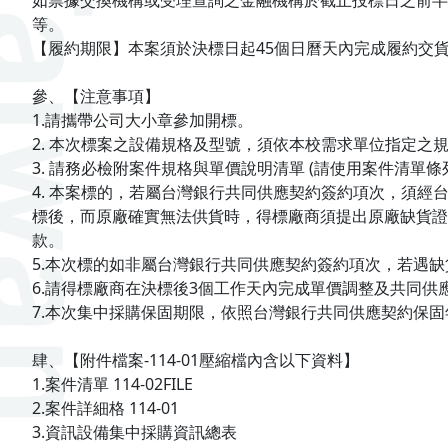
如票據交換機構或受理查詢之金融機構於截止投標日之前半
等。
【履約期限】本案須於決標日起45個日曆天內完成履約交
參、【注意事項】
1.請攜帶公司大小章參加開標。
2. 本次標案之設備規格及型號，須依本校需求單位指定之規格型
3. 請務必檢附案件規格與單價說明清單 (請使用案件清單條
4. 本案標的，若屬台灣銀行共同供應契約簽約項次，須
標後，而原廠確實無法供貨時，得標廠商須提出原廠缺貨證
款。
5.本次標的如非屬台灣銀行共同供應契約簽約項次，若遇
6.請得標廠商在決標後3個工作天內完成單價調整及共同供
7.本次集中採購保固期限，依照台灣銀行共同供應契約保固
肆、【附件檔案-114-01壓縮檔內含以下資料】
1.案件清單 114-02FILE
2.案件詳細格 114-01
3.資訊設備集中採購資訊總表