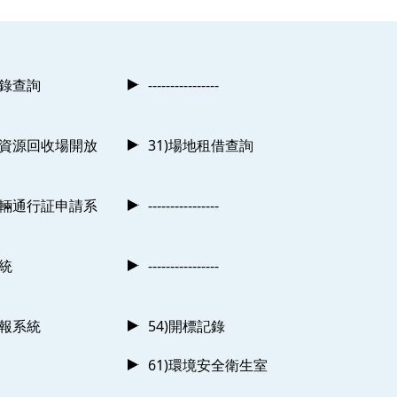
記錄查詢
----------------
及資源回收場開放
31)場地租借查詢
車輛通行証申請系
----------------
系統
----------------
申報系統
54)開標記錄
61)環境安全衛生室