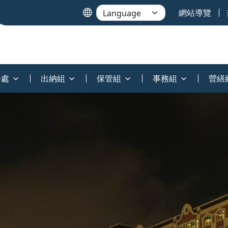
網站導覽
務處
出納組
保管組
事務組
營繕