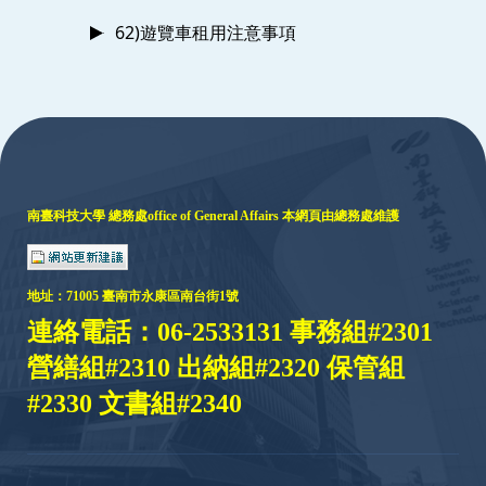
62)遊覽車租用注意事項
:::
南臺科技大學 總務處
office of General Affairs
本網頁由總務處維護
地址：
71005 臺
南市永康區南台街1號
連絡電話：06-2533131 事務組#2301
營繕組#2310 出納組#2320 保管組
#2330 文書組#2340