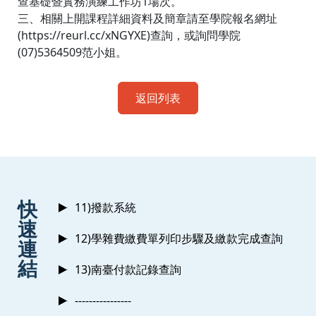
查基礎暨實務演練工作坊1場次。
三、相關上開課程詳細資料及簡章請至學院報名網址
(https://reurl.cc/xNGYXE)查詢，或詢問學院
(07)5364509范小姐。
返回列表
:::
快
11)撥款系統
速
12)學雜費繳費單列印步驟及繳款完成查詢
連
結
13)南臺付款記錄查詢
----------------