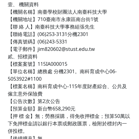
壹、 機關資料
【機關名稱】南臺學校財團法人南臺科技大學
【機關地址】710臺南市永康區南台街1號
【聯 絡 人】南臺科技大學事務組張先生
【聯絡電話】(06)253-3131分機2301
【傳真號碼】(06)243-5331
【電子郵件】jim820602@stust.edu.tw
貳、招標資料
【標案案號】115IA000015
【單位名稱】總務處 分機2301。南科育成中心06-
5053922#1100
【標案名稱】南科育成中心-115年度財產綜合、公共及
僱主意外保險費
【公告次數】第2次公告
【預算金額】新台幣658,290元
【押 標 金】無；勞務採購，得免收押標金；預算50萬以
下免押標金請以銀行本票或郵政匯票，檢附於標封內一
併投標。
【後續擴充】無