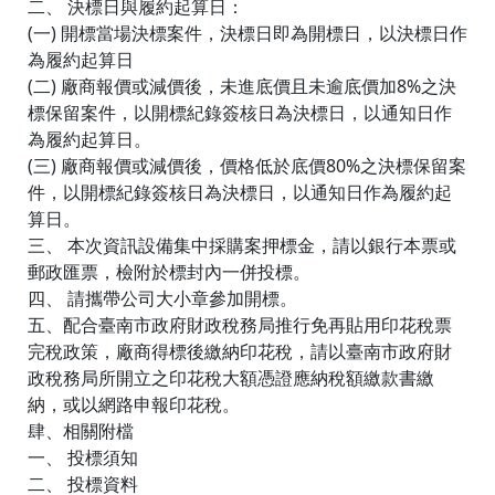
二、 決標日與履約起算日：
(一) 開標當場決標案件，決標日即為開標日，以決標日作
為履約起算日
(二) 廠商報價或減價後，未進底價且未逾底價加8%之決
標保留案件，以開標紀錄簽核日為決標日，以通知日作
為履約起算日。
(三) 廠商報價或減價後，價格低於底價80%之決標保留案
件，以開標紀錄簽核日為決標日，以通知日作為履約起
算日。
三、 本次資訊設備集中採購案押標金，請以銀行本票或
郵政匯票，檢附於標封內一併投標。
四、 請攜帶公司大小章參加開標。
五、配合臺南市政府財政稅務局推行免再貼用印花稅票
完稅政策，廠商得標後繳納印花稅，請以臺南市政府財
政稅務局所開立之印花稅大額憑證應納稅額繳款書繳
納，或以網路申報印花稅。
肆、相關附檔
一、 投標須知
二、 投標資料