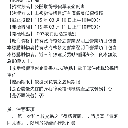
【招標方式】公開取得報價單或企劃書
【決標方式】非複數決標且訂有底價最低價得標
【截止投標】115 年 03 月 10 日上午10時00分
【開標時間】115 年 03 月 11 日上午10時00分
【開標地點】L003或異動指定地點
【廠商資格】持有政府核發之營業證明且營業項目包含
本標購財物者持有政府核發之營業證明且營業項目包含
本標購財物者。近三年無違反勞動相關法令。資本額須
為80萬以上。
【收受報價單或企畫書方式/地點】電子郵件或親洽採購
單位
【履約期限】依據規範表之履約期限
【是否屬優先採購身心障礙福利機構產品或勞務】否
【是否屬統包】否
參、注意事項
一、 第一次和本校交易之『得標廠商』，請填寫『電匯
同意書』，以利於後續的撥款作業