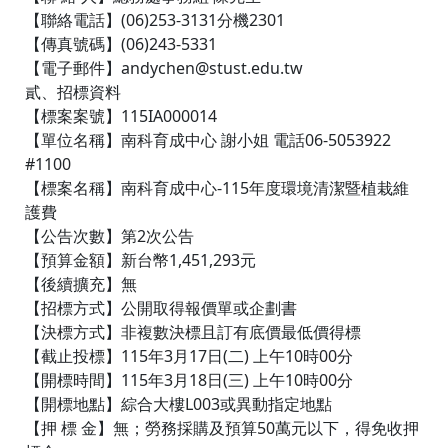
【聯絡電話】(06)253-3131分機2301
【傳真號碼】(06)243-5331
【電子郵件】andychen@stust.edu.tw
貳、招標資料
【標案案號】115IA000014
【單位名稱】南科育成中心 謝小姐 電話06-5053922
#1100
【標案名稱】南科育成中心-115年度環境清潔暨植栽維
護費
【公告次數】第2次公告
【預算金額】新台幣1,451,293元
【後續擴充】無
【招標方式】公開取得報價單或企劃書
【決標方式】非複數決標且訂有底價最低價得標
【截止投標】115年3月17日(二) 上午10時00分
【開標時間】115年3月18日(三) 上午10時00分
【開標地點】綜合大樓L003或異動指定地點
【押 標 金】無；勞務採購及預算50萬元以下，得免收押