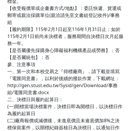
標金。
【收受報價單或企畫書方式/地點】：委託快遞、貨運或
郵寄或親洽採購單位(親洽請先至文書組登記收件)/事務
組
【履約期限】115年2月1日起至116年1月31日止；如於
115年2月1日前尚未決標者，服務期間自決標日次月起服
務一年。
【是否屬優先採購身心障礙福利機構產品或勞務】：否
【是否屬統包】：否
參、注意事項
一、第一次和本校交易之『得標廠商』，請下載並填寫
『電匯同意書』，以利於後續的撥款作業，下載網址：
http://gen.stust.edu.tw/Sysid/gen/Download/事務
組/電匯同意書.docx
二、決標日與履約起算日：
(一)開標當場決標案件，決標日即為開標日，以決標日作
為履約起算日
(二)廠商報價或減價後，未進底價且未逾底價加8%之決
標保留案件，以開標紀錄簽核日為決標日，以通知日作