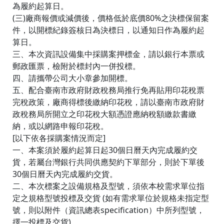
為履約起算日。
(三)廠商報價或減價後，價格低於底價80%之決標保留案
件，以開標紀錄簽核日為決標日，以通知日作為履約起
算日。
三、本次資訊設備集中採購案押標金，請以銀行本票或
郵政匯票，檢附於標封內一併投標。
四、請攜帶公司大小章參加開標。
五、配合臺南市政府財政稅務局推行免再貼用印花稅票
完稅政策，廠商得標後繳納印花稅，請以臺南市政府財
政稅務局所開立之印花稅大額憑證應納稅額繳款書繳
納，或以網路申報印花稅。
[以下依各採購案情況而定]
一、本案須於履約起算日起30個日曆天內完成履約交
貨，若屬台灣銀行共同供應契約下單部分，則於下單後
30個日曆天內完成履約交貨。
二、本次標案之設備規格及型號，須依本校需求單位指
定之規格型號投標及交貨 (如有需求單位於規格未指定型
號，則以附件（資訊總表specification）中所列型號，
擇一投標及交貨)。