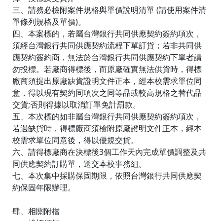
三、請務必檢附案件規格與單價說明清單 (請使用案件清
單條列規格及單價)。
四、本案標的，若屬台灣銀行共同供應契約簽約項次，
須經台灣銀行共同供應契約流程下單訂貨；若非共同供
應契約簽約商，無法於台灣銀行共同供應契約下單者請
勿投標。若廠商得標後，而原廠確實無法供貨時，得標
廠商須提出原廠缺貨證明文件正本，經本校需求單位同
意，得以現有契約同項次之同等品或較高規格之替代品
交貨;否則得據以取消訂單免計罰款。
五、本次標的如非屬台灣銀行共同供應契約簽約項次，
若遇缺貨時，得標廠商須檢附原廠證明文件正本，經本
校需求單位同意後，得以優規交貨。
六、請得標廠商在決標後3個工作天內完成單價調整及共
同供應契約訂購單，送交本校事務組。
七、本次集中採購保固期限，依照台灣銀行共同供應契
約保固年限辦理。
肆、相關附檔