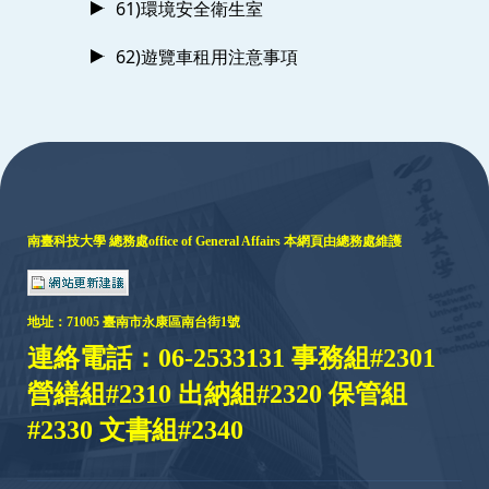
61)環境安全衛生室
62)遊覽車租用注意事項
:::
南臺科技大學 總務處
office of General Affairs
本網頁由總務處維護
地址：
71005 臺
南市永康區南台街1號
連絡電話：06-2533131 事務組#2301
營繕組#2310 出納組#2320 保管組
#2330 文書組#2340