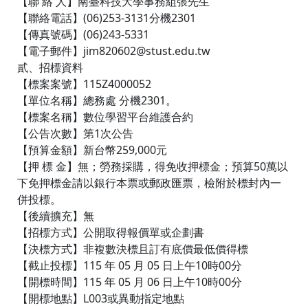
【聯 絡 人】南臺科技大學事務組張先生
【聯絡電話】(06)253-3131分機2301
【傳真號碼】(06)243-5331
【電子郵件】jim820602@stust.edu.tw
貳、招標資料
【標案案號】115Z4000052
【單位名稱】總務處 分機2301。
【標案名稱】數位學習平台維護合約
【公告次數】第1次公告
【預算金額】新台幣259,000元
【押 標 金】無；勞務採購，得免收押標金；預算50萬以
下免押標金請以銀行本票或郵政匯票，檢附於標封內一
併投標。
【後續擴充】無
【招標方式】公開取得報價單或企劃書
【決標方式】非複數決標且訂有底價最低價得標
【截止投標】115 年 05 月 05 日上午10時00分
【開標時間】115 年 05 月 06 日上午10時00分
【開標地點】L003或異動指定地點