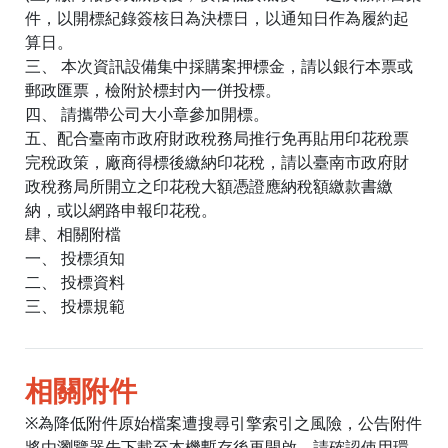
件，以開標紀錄簽核日為決標日，以通知日作為履約起
算日。
三、 本次資訊設備集中採購案押標金，請以銀行本票或
郵政匯票，檢附於標封內一併投標。
四、 請攜帶公司大小章參加開標。
五、配合臺南市政府財政稅務局推行免再貼用印花稅票
完稅政策，廠商得標後繳納印花稅，請以臺南市政府財
政稅務局所開立之印花稅大額憑證應納稅額繳款書繳
納，或以網路申報印花稅。
肆、相關附檔
一、 投標須知
二、 投標資料
三、 投標規範
相關附件
※為降低附件原始檔案遭搜尋引擎索引之風險，公告附件
將由瀏覽器先下載至本機暫存後再開啟。請確認使用環