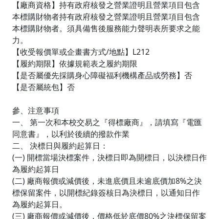
【廠商資格】持有政府核發之營業證明且營業項目包含
本標購財物者持有政府核發之營業證明且營業項目包含
本標購財物者。須具備售後服務能力聲明表所要求之能
力。
【收受報價單或企畫書方式/地點】L212
【履約期限】依據規範表之履約期限
【是否屬優先採購身心障礙福利機構產品或勞務】否
【是否屬統包】否
參、注意事項
一、 第一次和本校交易之『得標廠商』，請填寫『電匯
同意書』，以利於後續的撥款作業
二、 決標日與履約起算日：
(一) 開標當場決標案件，決標日即為開標日，以決標日作
為履約起算日
(二) 廠商報價或減價後，未進底價且未逾底價加8%之決
標保留案件，以開標紀錄簽核日為決標日，以通知日作
為履約起算日。
(三) 廠商報價或減價後，價格低於底價80%之決標保留案