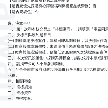
【履約期限】依據規範表之履約期限
【是否屬優先採購身心障礙福利機構產品或勞務】否
【是否屬統包】否
參、注意事項
一、 第一次和本校交易之『得標廠商』，請填寫『電匯同
二、 決標日與履約起算日：
(一) 開標當場決標案件，決標日即為開標日，以決標日作
(二) 廠商報價或減價後，未進底價且未逾底價加8%之決
(三) 廠商報價或減價後，價格低於底價80%之決標保留
三、 本次資訊設備集中採購案押標金，請以銀行本票或郵
四、 請攜帶公司大小章參加開標。
五、配合臺南市政府財政稅務局推行免再貼用印花稅票完稅
花稅。
肆、相關附檔
一、 投標須知
二、 投標資料
三、 投標規範