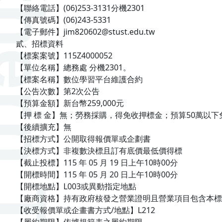
【聯絡電話】(06)253-3131分機2301
【傳真號碼】(06)243-5331
【電子郵件】jim820602@stust.edu.tw
貳、招標資料
【標案案號】115Z4000052
【單位名稱】總務處 分機2301。
【標案名稱】數位學習平台維護合約
【公告次數】第2次公告
【預算金額】新台幣259,000元
【押 標 金】無；勞務採購，得免收押標金；預算50萬以
【後續擴充】無
【招標方式】公開取得報價單或企劃書
【決標方式】非複數決標且訂有底價最低價得標
【截止投標】115 年 05 月 19 日上午10時00分
【開標時間】115 年 05 月 20 日上午10時00分
【開標地點】L003或異動指定地點
【廠商資格】持有政府核發之營業證明且營業項目包含本標
【收受報價單或企畫書方式/地點】L212