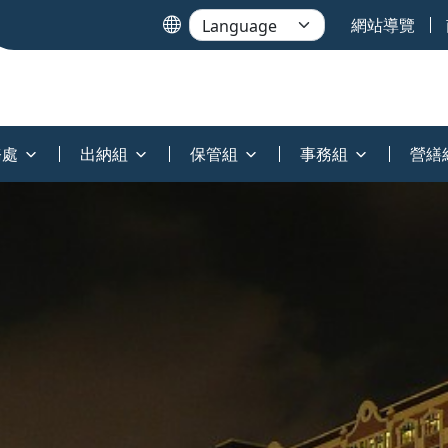
網站導覽
務處
出納組
保管組
事務組
營繕