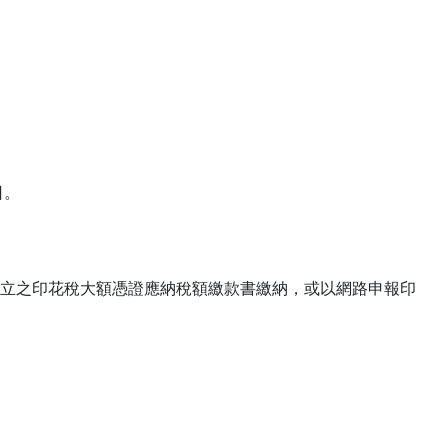
日。
立之印花稅大額憑證應納稅額繳款書繳納，或以網路申報印