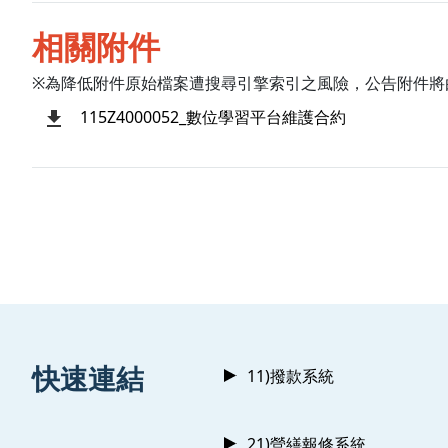
相關附件
※為降低附件原始檔案遭搜尋引擎索引之風險，公告附件將
115Z4000052_數位學習平台維護合約
:::
快速連結
11)撥款系統
21)營繕報修系統