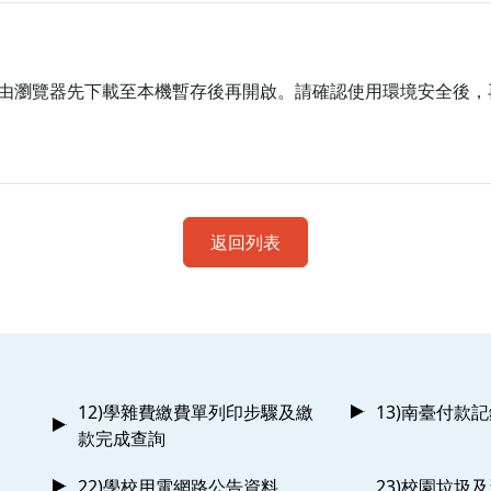
由瀏覽器先下載至本機暫存後再開啟。請確認使用環境安全後，
返回列表
12)學雜費繳費單列印步驟及繳
13)南臺付款
款完成查詢
22)學校用電網路公告資料
23)校園垃圾