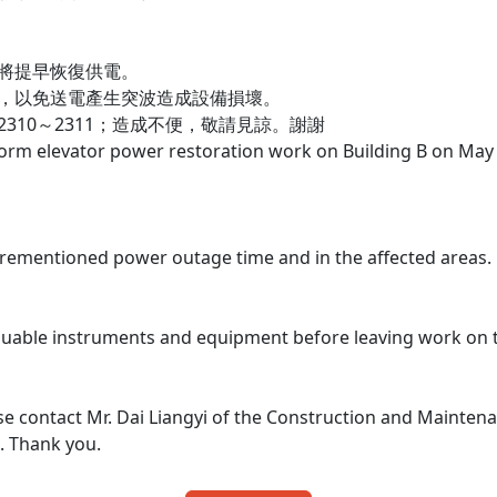
，將提早恢復供電。
離，以免送電產生突波造成設備損壞。
310～2311；造成不便，敬請見諒。謝謝
rm elevator power restoration work on Building B on May 
forementioned power outage time and in the affected areas. 
valuable instruments and equipment before leaving work on
se contact Mr. Dai Liangyi of the Construction and Mainten
. Thank you.