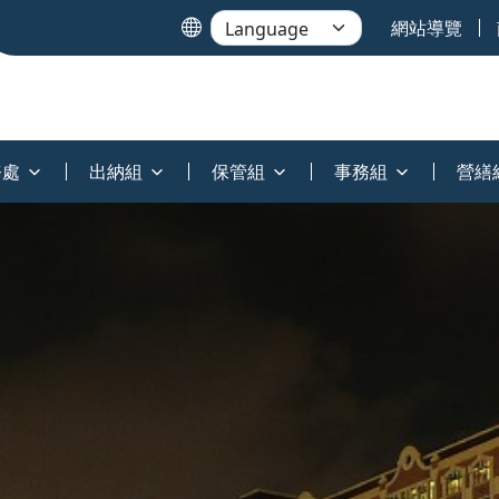
網站導覽
務處
出納組
保管組
事務組
營繕