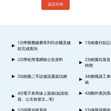
返回列表
12)學雜費繳費單列印步驟及繳
13)南臺付款
款完成查詢
22)學校用電網路公告資料
23)校園垃圾
時間
33)校園二手設備流通資訊網
34)教職員工
統
42)電子表單線上簽核(如請假、
43)郵件查詢
簽、公文收發文…等)
52)採購追蹤系統
53)身障採購