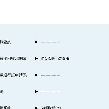
記錄查詢
----------------
及資源回收場開放
31)場地租借查詢
車輛通行証申請系
----------------
系統
----------------
申報系統
54)開標記錄