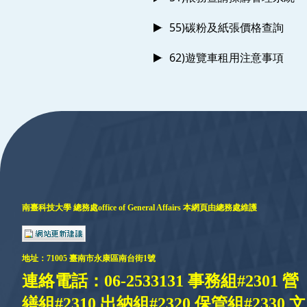
55)碳粉及紙張價格查詢
62)遊覽車租用注意事項
:::
南臺科技大學 總務處
office of General Affairs
本網頁由總務處維護
地址：
71005 臺
南市永康區南台街1號
連絡電話：06-2533131 事務組#2301 營
繕組#2310 出納組#2320 保管組#2330 文