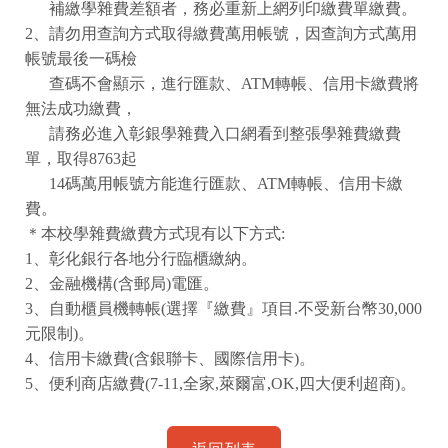
補繳學雜費差額者，務必重新上網列印繳費單繳費。
2
、請勿用查詢方式取得繳費萬用帳號，因查詢方式萬用
帳號最後一碼檢
查碼不會顯示，進行匯款、
ATM
轉帳、信用卡繳費將
無法成功繳費，
請務必進入彰銀學雜費入口網看到整張學雜費繳費
單，取得
8763
起
14
碼萬用帳號方能進行匯款、
ATM
轉帳、信用卡繳
費。
＊本校學雜費繳費方式現有以下方式
:
1
、彰化銀行各地分行臨櫃繳納。
2
、金融機構
(
含郵局
)
電匯。
3
、自動櫃員機轉帳
(
選擇『繳費』項目
.
不受新台幣
30,000
元限制
)
。
4
、信用卡繳費
(
含銀聯卡、國際信用卡
)
。
5
、便利商店繳費
(7-11,
全家
,
萊爾富
,OK,
四大便利超商
)
。