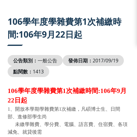
:::
106學年度學雜費第1次補繳時
間:106年9月22日起
公告類別：
一般公告
發佈日期：
2017/09/19
點閱數：
1413
106
學年度學雜費第
1
次補繳時間
:106
年
9
月
22
日起
1
、開放本學期學雜費第
1
次補繳，凡碩博士生、日間
部、進修部學生尚
未繳學雜費、學分費、電腦、語言費、住宿費、各項
減免、就貸後需