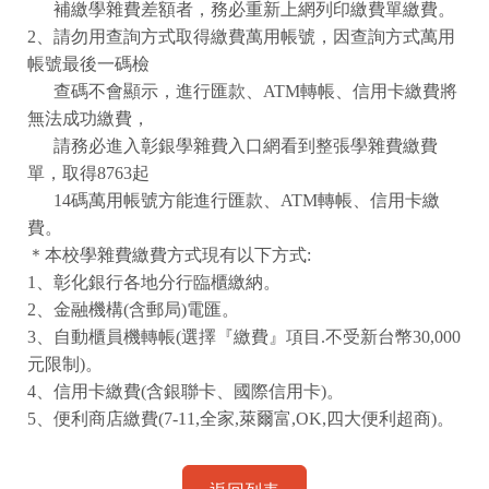
補繳學雜費差額者，務必重新上網列印繳費單繳費。
2
、請勿用查詢方式取得繳費萬用帳號，因查詢方式萬用
帳號最後一碼檢
查碼不會顯示，進行匯款、
ATM
轉帳、信用卡繳費將
無法成功繳費，
請務必進入彰銀學雜費入口網看到整張學雜費繳費
單，取得
8763
起
14
碼萬用帳號方能進行匯款、
ATM
轉帳、信用卡繳
費。
＊本校學雜費繳費方式現有以下方式
:
1
、彰化銀行各地分行臨櫃繳納。
2
、金融機構
(
含郵局
)
電匯。
3
、自動櫃員機轉帳
(
選擇『繳費』項目
.
不受新台幣
30,000
元限制
)
。
4
、信用卡繳費
(
含銀聯卡、國際信用卡
)
。
5
、便利商店繳費
(7-11,
全家
,
萊爾富
,OK,
四大便利超商
)
。