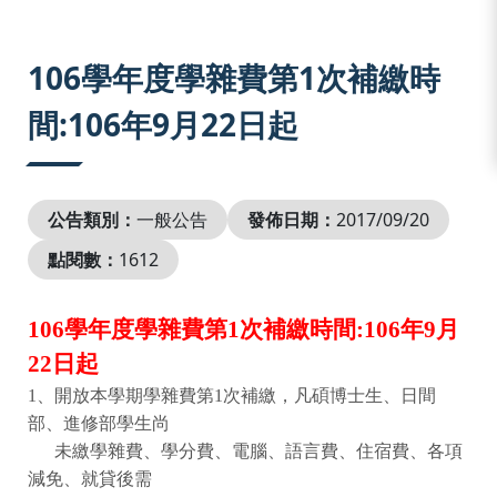
:::
106學年度學雜費第1次補繳時
間:106年9月22日起
公告類別：
一般公告
發佈日期：
2017/09/20
點閱數：
1612
106
學年度學雜費第
1
次補繳時間
:106
年
9
月
22
日起
1
、開放本學期學雜費第
1
次補繳，凡碩博士生、日間
部、進修部學生尚
未繳學雜費、學分費、電腦、語言費、住宿費、各項
減免、就貸後需