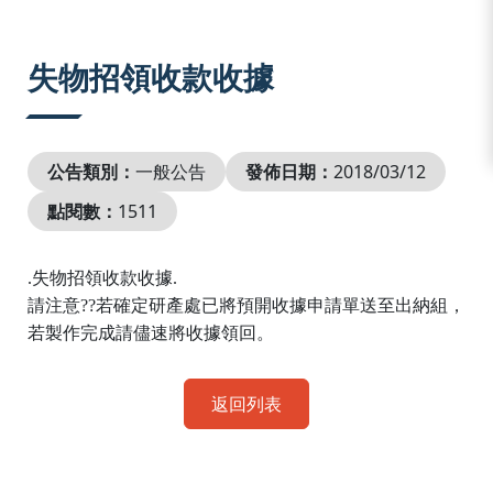
:::
失物招領收款收據
公告類別：
一般公告
發佈日期：
2018/03/12
點閱數：
1511
失物招領收款收據
.
.
請注意
若確定研產處已將預開收據申請單送至出納組，
?
?
若製作完成請儘速將收據領回。
返回列表