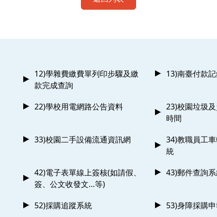
12)學雜費繳費單列印步驟及繳
13)南臺付款
款完成查詢
22)學校用電網路公告資料
23)校園垃圾
時間
33)校園二手設備流通資訊網
34)教職員工
統
42)電子表單線上簽核(如請假、
43)郵件查詢
簽、公文收發文…等)
52)採購追蹤系統
53)身障採購