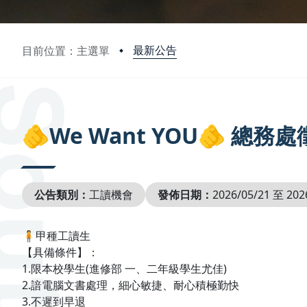
最新公告
目前位置：主選單
:::
🫵We Want YOU🫵 總
公告類別：
工讀機會
發佈日期：
2026/05/21 至 202
🧍甲種工讀生
【具備條件】：
1.限本校學生(進修部 一、二年級學生尤佳)
2.諳電腦文書處理，細心敏捷、耐心積極勤快
3.不遲到早退