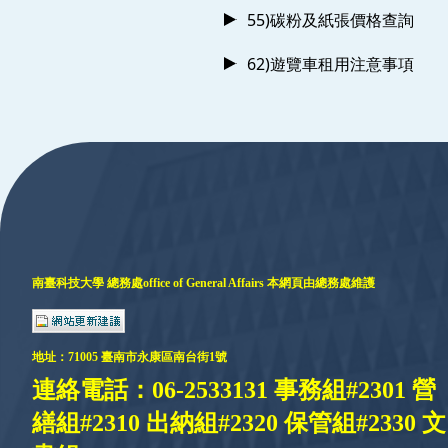
55)碳粉及紙張價格查詢
62)遊覽車租用注意事項
:::
南臺科技大學 總務處
office of General Affairs
本網頁由總務處維護
地址：
71005 臺
南市永康區南台街1號
連絡電話：06-2533131 事務組#2301 營
繕組#2310 出納組#2320 保管組#2330 文