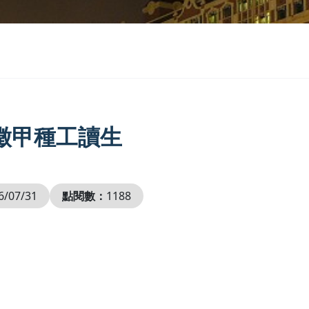
務處徵甲種工讀生
6/07/31
點閱數：
1188