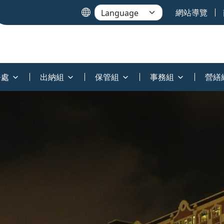
網站導覽
務處
出納組
保管組
事務組
營繕