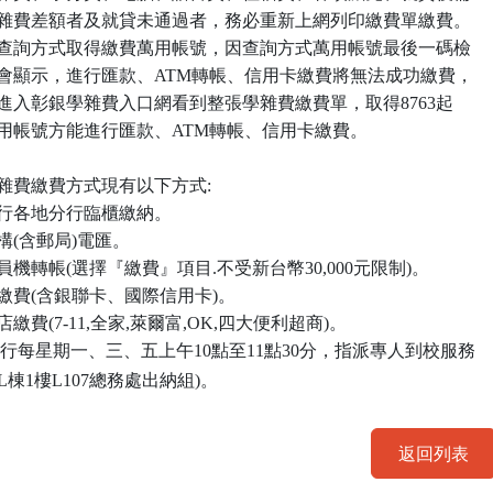
費差額者及就貸未通過者，務必重新上網列印繳費單繳費。
用查詢方式取得繳費萬用帳號，因查詢方式萬用帳號最後一碼檢
顯示，進行匯款、ATM轉帳、信用卡繳費將無法成功繳費，
入彰銀學雜費入口網看到整張學雜費繳費單，取得8763起
用帳號方能進行匯款、ATM轉帳、信用卡繳費。
雜費繳費方式現有以下方式:
銀行各地分行臨櫃繳納。
構(含郵局)電匯。
員機轉帳(選擇『繳費』項目.不受新台幣30,000元限制)。
繳費(含銀聯卡、國際信用卡)。
繳費(7-11,全家,萊爾富,OK,四大便利超商)。
銀行每星期一、三、五上午10點至11點30分，指派專人到校服務
 L
棟
1
樓L107總務處出納組
)
。
返回列表