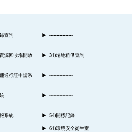
記錄查詢
----------------
及資源回收場開放
31)場地租借查詢
車輛通行証申請系
----------------
系統
----------------
申報系統
54)開標記錄
61)環境安全衛生室