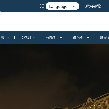
網站導覽
務處
出納組
保管組
事務組
營繕