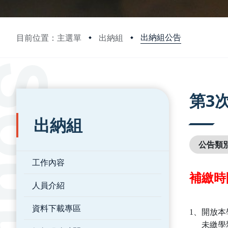
出納組公告
目前位置：主選單
出納組
:::
:::
第3
出納組
公告類
工作內容
補繳時間
人員介紹
資料下載專區
1、開放
未繳學雜