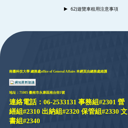
62)遊覽車租用注意事項
:::
南臺科技大學 總務處
office of General Affairs
本網頁由總務處維護
地址：
71005 臺
南市永康區南台街1號
連絡電話：06-2533131 事務組#2301 營
繕組#2310 出納組#2320 保管組#2330 文
書組#2340